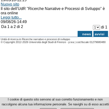
Nuovo sito
Il sito dell'UdR "Ricerche Narrative e Processi di Sviluppo" è
ora online
Leggi tutto...
09/08/26-14:49
Da 1 a 2 di 2
di 1
news
avvisi
Unità di ricerca in Ricerche narrative e processi di sviluppo
© Copyright 2012-2026 Università degli Studi di Firenze - p.iva | cod.fiscale 01279680480
I cookie di questo sito servono al suo corretto funzionamento e non
raccolgono alcuna tua informazione personale. Se navighi su di esso accetti