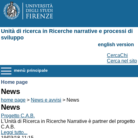
Unità di ricerca in Ricerche narrative e processi di
sviluppo
english version
CercaChi
Cerca nel sito
menù principale
Home page
News
home page
>
News e avvisi
> News
News
Progetto C.A.B.
L'Unità di Ricerca in Ricerche Narrative è partner del progetto
C.A.B.
Leggi tutto...
19/03/18-11:15